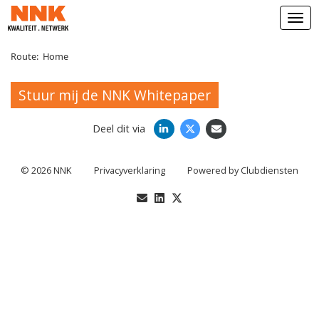
Open
Route:
Home
Stuur mij de NNK Whitepaper
Deel dit via
© 2026 NNK
Privacy­verkla­ring
Power­ed by Clubdiensten