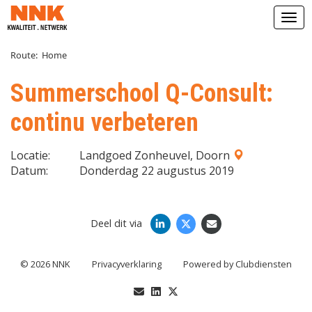
Open
Route:
Home
Summerschool Q-Consult:
continu verbeteren
Locatie:
Landgoed Zonheuvel, Doorn
Datum:
Donderdag 22 augustus 2019
Deel dit via
© 2026 NNK
Privacy­verkla­ring
Power­ed by Clubdiensten