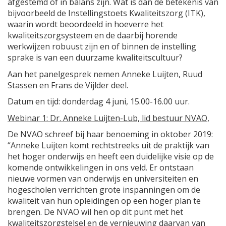
afgestemd of in balans zijn. Wat is dan de betekenis van
bijvoorbeeld de Instellingstoets Kwaliteitszorg (ITK),
waarin wordt beoordeeld in hoeverre het
kwaliteitszorgsysteem en de daarbij horende
werkwijzen robuust zijn en of binnen de instelling
sprake is van een duurzame kwaliteitscultuur?
Aan het panelgesprek nemen Anneke Luijten, Ruud
Stassen en Frans de Vijlder deel.
Datum en tijd: donderdag 4 juni, 15.00-16.00 uur.
Webinar 1: Dr. Anneke Luijten-Lub, lid bestuur NVAO,
De NVAO schreef bij haar benoeming in oktober 2019:
“Anneke Luijten komt rechtstreeks uit de praktijk van
het hoger onderwijs en heeft een duidelijke visie op de
komende ontwikkelingen in ons veld. Er ontstaan
nieuwe vormen van onderwijs en universiteiten en
hogescholen verrichten grote inspanningen om de
kwaliteit van hun opleidingen op een hoger plan te
brengen. De NVAO wil hen op dit punt met het
kwaliteitszorgstelsel en de vernieuwing daarvan van