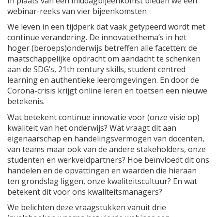
In plaats van een middagbijeenkomst bieden we een
webinar-reeks van vier bijeenkomsten
We leven in een tijdperk dat vaak getypeerd wordt met
continue verandering. De innovatiethema’s in het
hoger (beroeps)onderwijs betreffen alle facetten: de
maatschappelijke opdracht om aandacht te schenken
aan de SDG’s, 21th century skills, student centred
learning en authentieke leeromgevingen. En door de
Corona-crisis krijgt online leren en toetsen een nieuwe
betekenis.
Wat betekent continue innovatie voor (onze visie op)
kwaliteit van het onderwijs? Wat vraagt dit aan
eigenaarschap en handelingsvermogen van docenten,
van teams maar ook van de andere stakeholders, onze
studenten en werkveldpartners? Hoe beïnvloedt dit ons
handelen en de opvattingen en waarden die hieraan
ten grondslag liggen, onze kwaliteitscultuur? En wat
betekent dit voor ons kwaliteitsmanagers?
We belichten deze vraagstukken vanuit drie