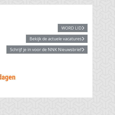
WORD LID
Bekijk de actuele vacatures
Schrijf je in voor de NNK Nieuwsbrief
sdagen
jouw team