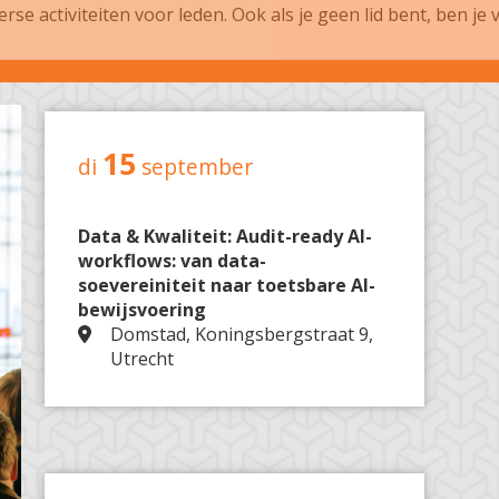
se activiteiten voor leden. Ook als je geen lid bent, ben je
15
di
september
Data & Kwaliteit: Audit-ready AI-
workflows: van data-
soevereiniteit naar toetsbare AI-
bewijsvoering
Domstad, Koningsbergstraat 9,
Utrecht