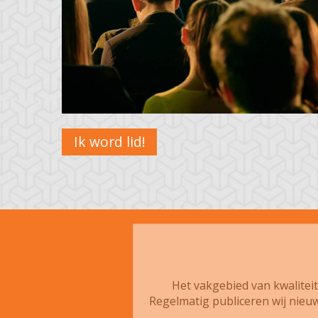
Ik word lid!
Het vakgebied van kwalitei
Regelmatig publiceren wij nieuw