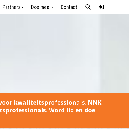
Partners
Doe mee!
Contact
oor kwaliteits­professionals. NNK
s­professionals. Word lid en doe