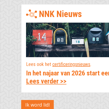
NNK Nieuws
Lees ook het
certificeringsnieuws
.
In het najaar van 2026 start 
Lees verder >>
Haal mee
Ik word lid!