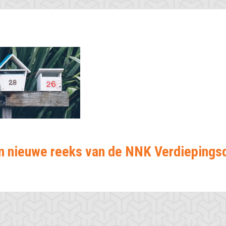
een nieuwe reeks van de NNK Verdieping
r uit jezelf en 