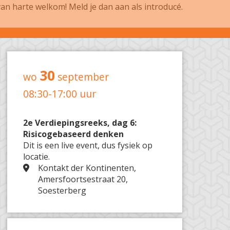
 van harte welkom! Meld je dan aan als introducé.
30
wo
september
08:30-17:00 uur
2e Verdiepingsreeks, dag 6:
Risicogebaseerd denken
Dit is een live event, dus fysiek op
locatie.
Kontakt der Kontinenten,
Amersfoortsestraat 20,
Soesterberg