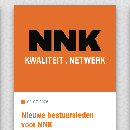
03-07-2026
Nieuwe bestuursleden
voor NNK