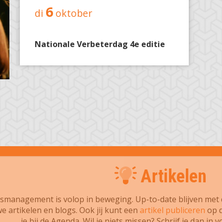
6
di
oktober
Nationale Verbeterdag 4e editie
Artikelen
tsmanagement is volop in beweging. Up-to-date blijven met d
e artikelen en blogs. Ook jij kunt een
artikel publiceren
op d
je bij de Agenda. Wil je niets missen? Schrijf je dan in 