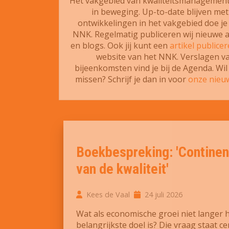
Het vakgebied van kwaliteitsmanagement 
in beweging. Up-to-date blijven met
ontwikkelingen in het vakgebied doe je 
NNK. Regelmatig publiceren wij nieuwe a
en blogs. Ook jij kunt een
artikel publice
website van het NNK. Verslagen v
bijeenkomsten vind je bij de Agenda. Wil 
missen? Schrijf je dan in voor
onze nieuw
Boekbespreking: 'Continen
van de kwaliteit'
Kees de Vaal
24 juli 2026
Wat als economische groei niet langer 
belangrijkste doel is? Die vraag staat ce