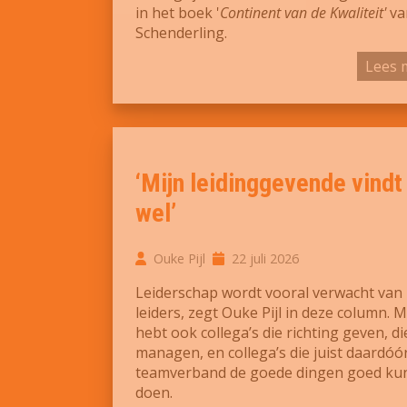
in het boek '
Continent van de Kwaliteit'
va
Schenderling.
Lees 
‘Mijn leidinggevende vindt
wel’
Ouke Pijl
22 juli 2026
Leiderschap wordt vooral verwacht van
leiders, zegt Ouke Pijl in deze column. M
hebt ook collega’s die richting geven, di
managen, en collega’s die juist daardóór
teamverband de goede dingen goed ku
doen.