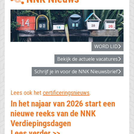
WORD LID
Bekijk de actuele vacatures
Schrijf je in voor de NNK Nieuwsbrief
Lees ook het
certificeringsnieuws
.
In het najaar van 2026 start een
nieuwe reeks van de NNK
Haal meer uit jezelf en jouw team
Verdiepingsdagen
Lees verder >>