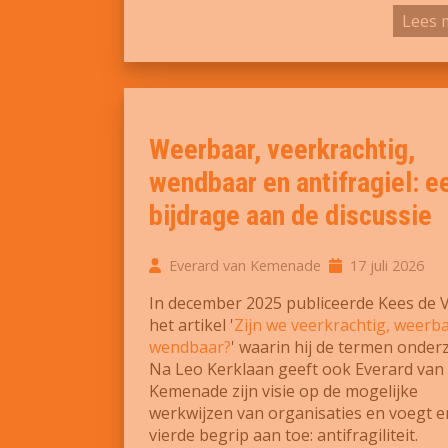
Lees 
Weerbaar, veerkrachtig,
wendbaar en antifragiel: e
bijdrage aan de discussie
Everard van Kemenade
17 juli 2026
In december 2025 publiceerde Kees de 
het artikel '
Zijn we veerkrachtig, weerb
wendbaar?
' waarin hij de termen onder
Na Leo Kerklaan geeft ook Everard van
Kemenade zijn visie op de mogelijke
werkwijzen van organisaties en voegt e
vierde begrip aan toe: antifragiliteit.