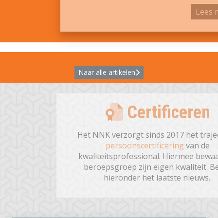
Lees 
Naar alle artikelen
Certificeren
Het NNK verzorgt sinds 2017 het traje
persoonscertificering
van de
kwaliteitsprofessional. Hiermee bewa
beroepsgroep zijn eigen kwaliteit. Be
hieronder het laatste nieuws.